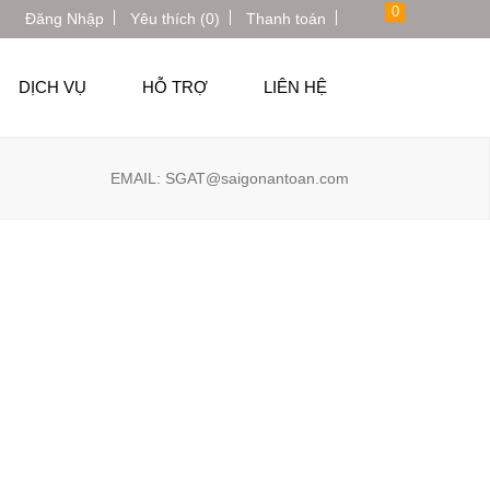
0
Đăng Nhập
Yêu thích (0)
Thanh toán
DỊCH VỤ
HỖ TRỢ
LIÊN HỆ
EMAIL: SGAT@saigonantoan.com